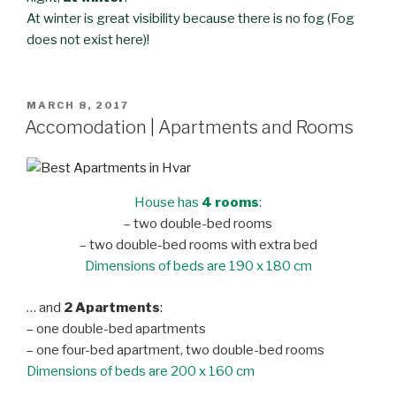
At winter is great visibility because there is no fog (Fog
does not exist here)!
POSTED
MARCH 8, 2017
ON
Accomodation | Apartments and Rooms
House has
4 rooms
:
– two double-bed rooms
– two double-bed rooms with extra bed
Dimensions of beds are 190 x 180 cm
… and
2 Apartments
:
– one double-bed apartments
– one four-bed apartment, two double-bed rooms
Dimensions of beds are 200 x 160 cm