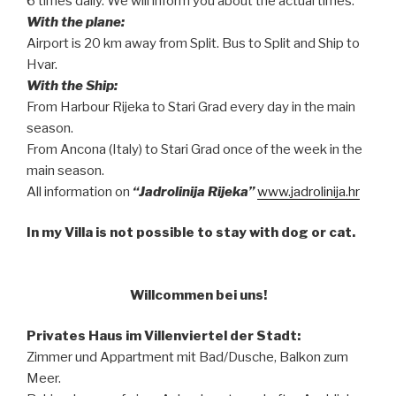
6 times daily. We will inform you about the actual times.
With the plane:
Airport is 20 km away from Split. Bus to Split and Ship to
Hvar.
With the Ship:
From Harbour Rijeka to Stari Grad every day in the main
season.
From Ancona (Italy) to Stari Grad once of the week in the
main season.
All information on
“Jadrolinija Rijeka”
www.jadrolinija.hr
In my Villa is not possible to stay with dog or cat.
Willcommen bei uns!
Privates Haus im Villenviertel der Stadt:
Zimmer und Appartment mit Bad/Dusche, Balkon zum
Meer.