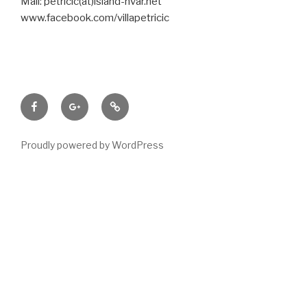
Mail: petricic(at)island-hvar.net
www.facebook.com/villapetricic
Facebook
Google+
Tripadvisor
Proudly powered by WordPress