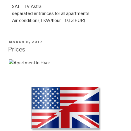
– SAT – TV Astra
– separated entrances for all apartments
– Air-condition ( 1 kW/hour = 0,13 EUR)
POSTED
MARCH 8, 2017
ON
Prices