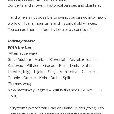
Concerts and shows in historical palaces and cloisters.
…and when is not possible to swim, you can go into magic
world of Hvar`s mountains and historical old villages.
You can go there on foot, by bike or by car ( jeep ).
Jo
urney there:
With the Car:
(Alternative way)
Graz (Austria) – Maribor (Slovenia) – Zagreb (Croatia) –
Karlovac – Plitvice – Gracac – Knin – Drnis – Split
Trieste (Italy) – Rijeka – Senj – Zuta Lokva – Otocac –
Gospic – Gracac – Knin – Drnis – Split.
(Primary way)
New motorway Zagreb – Split is finished (380 km ~ 3,5
Hour).
Ferry from Split to Stari Grad on Island Hvar is going 3 to