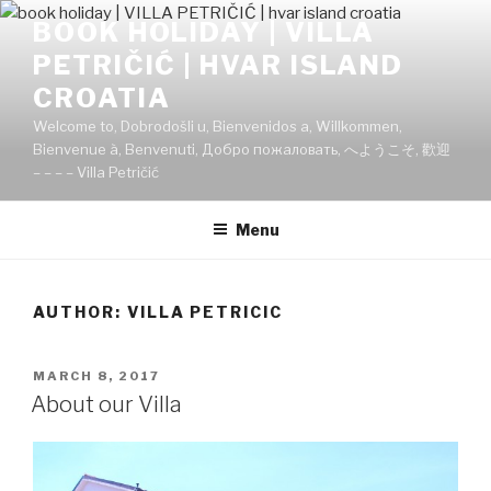
Skip
BOOK HOLIDAY | VILLA
to
PETRIČIĆ | HVAR ISLAND
content
CROATIA
Welcome to, Dobrodošli u, Bienvenidos a, Willkommen,
Bienvenue à, Benvenuti, Добро пожаловать, へようこそ, 歡迎
– – – – Villa Petričić
Menu
AUTHOR:
VILLA PETRICIC
POSTED
MARCH 8, 2017
ON
About our Villa