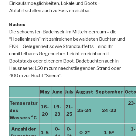
Einkaufsmoeglichkeiten, Lokale und Boots –
Abfahrtsstellen auch zu Fuss erreichbar.
Baden:
Die schoensten Badeinseln im Mittelmeerraum – die
“Hoelleninseln” mit zahlreichen bewaldeten Buchten und
FKK – Gelegenheit sowie Strandbuffetts – sind Ihr
unmittelbares Gegenueber. Leicht erreichbar mit
Bootstaxis oder eigenem Boot. Badebuchten auch in
Hausnaehe: 150 m zum naechstliegenden Strand oder
400 m zur Bucht “Sirena”.
May
June
July
August
September
Oct
Temperatur
23
16-
19-
21-
des
25-24
24-22
20
23
25
Wassers
°C
Anzahl der
0-
0-
1-
1-5
0-2*
1-5*