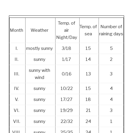
Temp. of
Temp. of
Number of
Month
Weather
air
sea
raining days
Night/Day
I.
mostly sunny
3/18
15
5
II.
sunny
1/17
14
2
sunny with
III.
0/16
13
3
wind
IV.
sunny
10/22
15
4
V.
sunny
17/27
18
4
VI.
sunny
19/29
21
3
VII.
sunny
22/32
24
1
VIII.
sunny
25/35
24
1