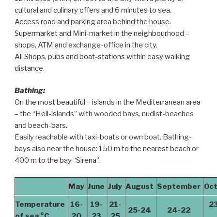
cultural and culinary offers and 6 minutes to sea.
Access road and parking area behind the house.
Supermarket and Mini-market in the neighbourhood –
shops, ATM and exchange-office in the city.
All Shops, pubs and boat-stations within easy walking
distance.
Bathing:
On the most beautiful – islands in the Mediterranean area
– the “Hell-islands” with wooded bays, nudist-beaches
and beach-bars.
Easily reachable with taxi-boats or own boat. Bathing-
bays also near the house: 150 m to the nearest beach or
400 m to the bay “Sirena”.
May
June
July
August
September
Oc
Temperature
16-
19-
21-
2
25-24
24-22
of sea °C
20
23
25