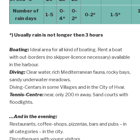
Number of
0-
0-
1-5
0-2*
1-5*
rain days
4*
2*
*) Usually rain is not longer then 3 hours
Boating:
Ideal area for all kind of boating. Rent a boat
with out-borders (no skipper-licence necessary) available
in the harbour.
Diving:
Clear water, rich Mediterranean fauna, rocky bays,
sandy underwater meadows.
Diving-Centars in some Villages and in the City of Hvar.
Tennis-Centre:
near, only 200 m away. Sand courts with
floodlights.
…And in the evening:
Restaurants, coffee-shops, pizzerias, bars and pubs – in
all categories – in the city.
Discotheques with young visitors.