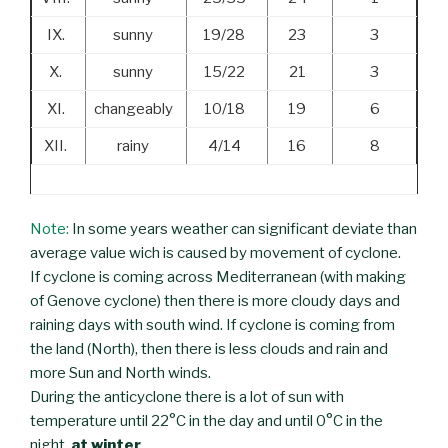
IX.
sunny
19/28
23
3
X.
sunny
15/22
21
3
XI.
changeably
10/18
19
6
XII.
rainy
4/14
16
8
Note:
In some years weather can significant deviate than
average value wich is caused by movement of cyclone.
If cyclone is coming across Mediterranean (with making
of Genove cyclone) then there is more cloudy days and
raining days with south wind. If cyclone is coming from
the land (North), then there is less clouds and rain and
more Sun and North winds.
During the anticyclone there is a lot of sun with
temperature until 22°C in the day and until 0°C in the
night,
at winter
.