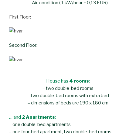
– Air-condition ( 1 kW/hour = 0,13 EUR)
First Floor:
Second Floor:
House has
4 rooms
:
– two double-bed rooms
– two double-bed rooms with extra bed
– dimensions of beds are 190 x 180 cm
… and
2 Apartments
:
– one double-bed apartments
– one four-bed apartment, two double-bed rooms