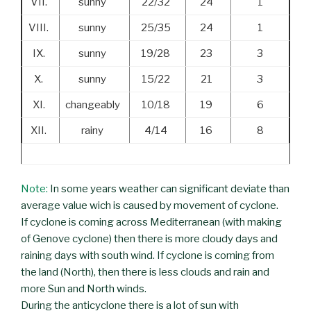
VII.
sunny
22/32
24
1
VIII.
sunny
25/35
24
1
IX.
sunny
19/28
23
3
X.
sunny
15/22
21
3
XI.
changeably
10/18
19
6
XII.
rainy
4/14
16
8
Note:
In some years weather can significant deviate than
average value wich is caused by movement of cyclone.
If cyclone is coming across Mediterranean (with making
of Genove cyclone) then there is more cloudy days and
raining days with south wind. If cyclone is coming from
the land (North), then there is less clouds and rain and
more Sun and North winds.
During the anticyclone there is a lot of sun with