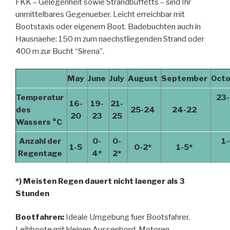
FKK – Gelegenheit sowie Strandbuffetts – sind Ihr
unmittelbares Gegenueber. Leicht erreichbar mit
Bootstaxis oder eigenem Boot. Badebuchten auch in
Hausnaehe: 150 m zum naechstliegenden Strand oder
400 m zur Bucht “Sirena”.
May
June
July
August
September
Oct
Temperatur
23
16-
19-
21-
des
25-24
24-22
20
23
25
Wassers
°C
Anzahl der
0-
0-
1-
1-5
0-2*
1-5*
Regentage
4*
2*
*) Meisten Regen dauert nicht laenger als 3
Stunden
Bootfahren:
Ideale Umgebung fuer Bootsfahrer.
Leihboote mit kleinen Aussenbord-Motoren