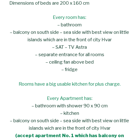
Dimensions of beds are 200 x 160 cm
Every room has:
– bathroom
– balcony on south side – sea side with best view on little
islands which are in the front of city Hvar
– SAT – TV Astra
– separate entrance for all rooms
– ceiling fan above bed
– fridge
Rooms have a big usable kitchen for plus charge.
Every Apartment has:
– bathroom with shower 90 x 90 cm
– kitchen
– balcony on south side – sea side with best view on little
islands wich are in the front of city Hvar
(accept apartment No. 1 which has balcony on