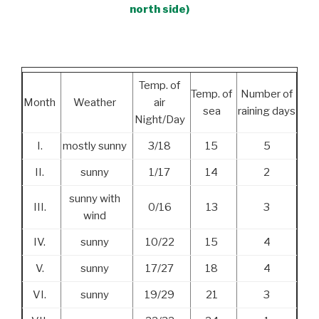
north side)
Temp. of
Temp. of
Number of
Month
Weather
air
sea
raining days
Night/Day
I.
mostly sunny
3/18
15
5
II.
sunny
1/17
14
2
sunny with
III.
0/16
13
3
wind
IV.
sunny
10/22
15
4
V.
sunny
17/27
18
4
VI.
sunny
19/29
21
3