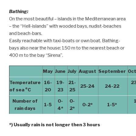
Bathing:
On the most beautiful – islands in the Mediterranean area
– the “Hell-islands” with wooded bays, nudist-beaches
and beach-bars.
Easily reachable with taxi-boats or own boat. Bathing-
bays also near the house: 150 m to the nearest beach or
400 m to the bay “Sirena”.
May
June
July
August
September
Oc
Temperature
16-
19-
21-
2
25-24
24-22
of sea °C
20
23
25
Number of
0-
0-
1-5
0-2*
1-5*
rain days
4*
2*
*) Usually rain is not longer then 3 hours