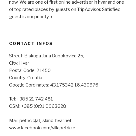
now. We are one of first online advertiser in hvar and one
of top rated places by guests on TripAdvisor. Satisfied
guest is our priority :)
CONTACT INFOS
Street: Biskupa Jurja Dubokovica 25,
City: Hvar
Postal Code: 21450
Country: Croatia
Google Cordinates: 43.175342,16.430976
Tel: +385 21 742 481
GSM: +385 (0)91 9063628
Mail: petricic(at)island-hvar.net
www.facebook.com/villapetricic