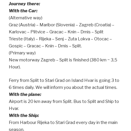
Jo
urney there:
With the Car:
(Alternative way)
Graz (Austria) – Maribor (Slovenia) – Zagreb (Croatia) –
Karlovac – Plitvice – Gracac – Knin – Drnis – Split
Trieste (Italy) – Rijeka – Senj – Zuta Lokva – Otocac –
Gospic – Gracac – Knin – Drnis – Split.
(Primary way)
New motorway Zagreb – Split is finished (380 km ~ 3,5
Hour).
Ferry from Split to Stari Grad on Island Hvar is going 3 to
6 times daily. We will inform you about the actual times.
With the plane:
Airport is 20 km away from Split. Bus to Split and Ship to
Hvar.
With the Ship:
From Harbour Rijeka to Stari Grad every day in the main
season.