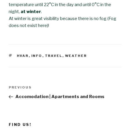
temperature until 22°C in the day and until 0°C in the
night,
at winter
.
At winter is great visibility because there is no fog (Fog
does not exist here)!
TAGS
HVAR
,
INFO
,
TRAVEL
,
WEATHER
Post
PREVIOUS
Previous
navigation
Post
Accomodation | Apartments and Rooms
FIND US!