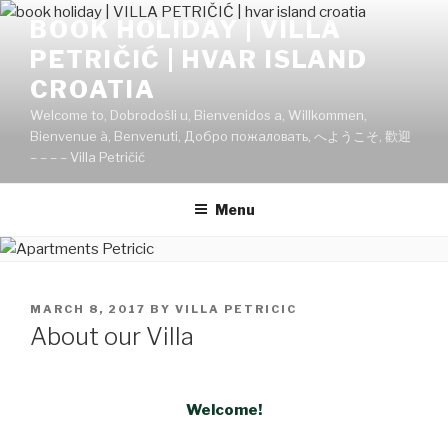
Skip
BOOK HOLIDAY | VILLA
to
PETRIČIĆ | HVAR ISLAND
content
CROATIA
Welcome to, Dobrodošli u, Bienvenidos a, Willkommen,
Bienvenue à, Benvenuti, Добро пожаловать, へようこそ, 歡迎
– – – – Villa Petričić
Menu
POSTED
MARCH 8, 2017
BY
VILLA PETRICIC
ON
About our Villa
Welcome!