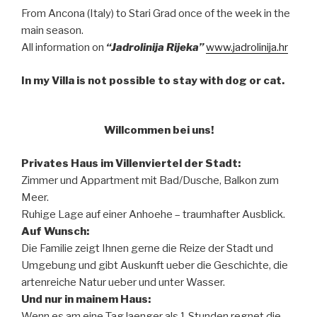
From Ancona (Italy) to Stari Grad once of the week in the
main season.
All information on
“Jadrolinija Rijeka”
www.jadrolinija.hr
In my Villa is not possible to stay with dog or cat.
Willcommen bei uns!
Privates Haus im Villenviertel der Stadt:
Zimmer und Appartment mit Bad/Dusche, Balkon zum
Meer.
Ruhige Lage auf einer Anhoehe – traumhafter Ausblick.
Auf Wunsch:
Die Familie zeigt Ihnen gerne die Reize der Stadt und
Umgebung und gibt Auskunft ueber die Geschichte, die
artenreiche Natur ueber und unter Wasser.
Und nur in mainem Haus:
Wenn es am eine Tag laenger als 1 Stunden regnet die